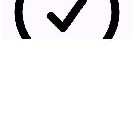
Diagnóstico inicial gratuito
Nome
Email
Telefone
ASN
(opcional)
Assinantes
(opcional)